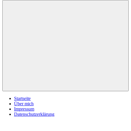
inspirationsimpulse.de
Jeden
Tag
eine
neue
Inspiration
Menü
Startseite
Über mich
Impressum
Datenschutzerklärung