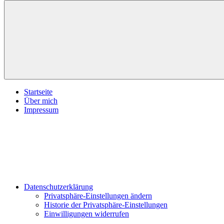
inspirationsimpulse.de
Jeden
Tag
eine
neue
Inspiration
Menü
Startseite
Über mich
Impressum
Datenschutzerklärung
Privatsphäre-Einstellungen ändern
Historie der Privatsphäre-Einstellungen
Einwilligungen widerrufen