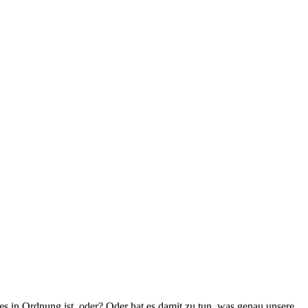
es in Ordnung ist, oder? Oder hat es damit zu tun, was genau unsere