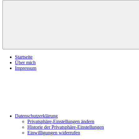
inspirationsimpulse.de
Jeden
Tag
eine
neue
Inspiration
Menü
Startseite
Über mich
Impressum
Datenschutzerklärung
Privatsphäre-Einstellungen ändern
Historie der Privatsphäre-Einstellungen
Einwilligungen widerrufen