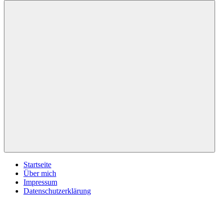
inspirationsimpulse.de
Jeden
Tag
eine
neue
Inspiration
Menü
Startseite
Über mich
Impressum
Datenschutzerklärung