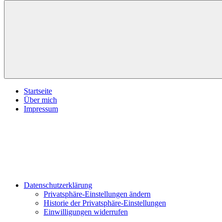
inspirationsimpulse.de
Jeden
Tag
eine
neue
Inspiration
Menü
Startseite
Über mich
Impressum
Datenschutzerklärung
Privatsphäre-Einstellungen ändern
Historie der Privatsphäre-Einstellungen
Einwilligungen widerrufen