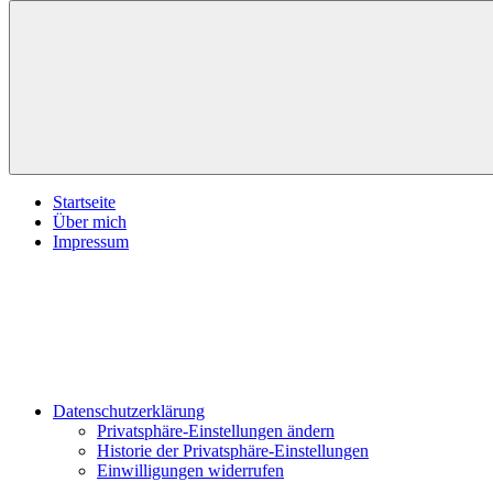
inspirationsimpulse.de
Jeden
Tag
eine
neue
Inspiration
Menü
Startseite
Über mich
Impressum
Datenschutzerklärung
Privatsphäre-Einstellungen ändern
Historie der Privatsphäre-Einstellungen
Einwilligungen widerrufen