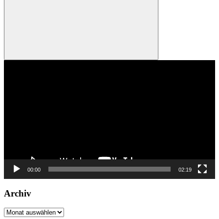
Suchen
Video-
Player
00:00
02:19
Archiv
Archiv