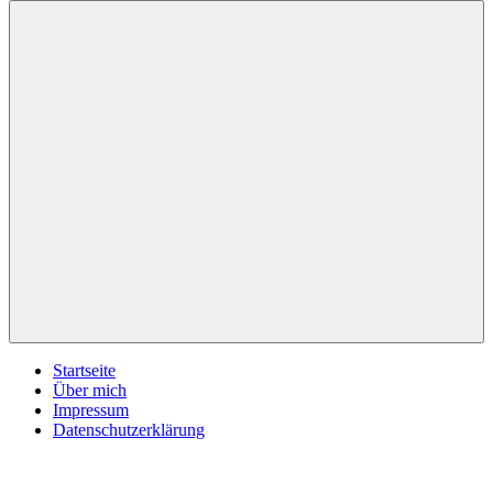
inspirationsimpulse.de
Jeden
Tag
eine
neue
Inspiration
Menü
Startseite
Über mich
Impressum
Datenschutzerklärung