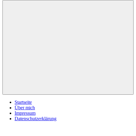
inspirationsimpulse.de
Jeden
Tag
eine
neue
Inspiration
Menü
Startseite
Über mich
Impressum
Datenschutzerklärung