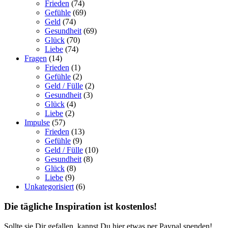
Frieden
(74)
Gefühle
(69)
Geld
(74)
Gesundheit
(69)
Glück
(70)
Liebe
(74)
Fragen
(14)
Frieden
(1)
Gefühle
(2)
Geld / Fülle
(2)
Gesundheit
(3)
Glück
(4)
Liebe
(2)
Impulse
(57)
Frieden
(13)
Gefühle
(9)
Geld / Fülle
(10)
Gesundheit
(8)
Glück
(8)
Liebe
(9)
Unkategorisiert
(6)
Die tägliche Inspiration ist kostenlos!
Sollte sie Dir gefallen, kannst Du hier etwas per Paypal spenden!