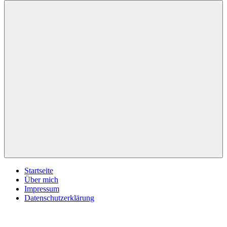
inspirationsimpulse.de
Jeden
Tag
eine
neue
Inspiration
Menü
Startseite
Über mich
Impressum
Datenschutzerklärung