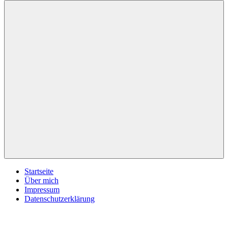
inspirationsimpulse.de
Jeden
Tag
eine
neue
Inspiration
Menü
Startseite
Über mich
Impressum
Datenschutzerklärung