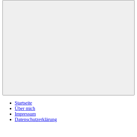
inspirationsimpulse.de
Jeden
Tag
eine
neue
Inspiration
Menü
Startseite
Über mich
Impressum
Datenschutzerklärung