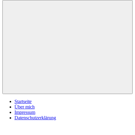
inspirationsimpulse.de
Jeden
Tag
eine
neue
Inspiration
Menü
Startseite
Über mich
Impressum
Datenschutzerklärung