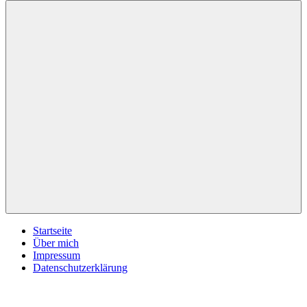
inspirationsimpulse.de
Jeden
Tag
eine
neue
Inspiration
Menü
Startseite
Über mich
Impressum
Datenschutzerklärung