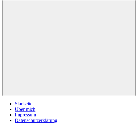
inspirationsimpulse.de
Jeden
Tag
eine
neue
Inspiration
Menü
Startseite
Über mich
Impressum
Datenschutzerklärung