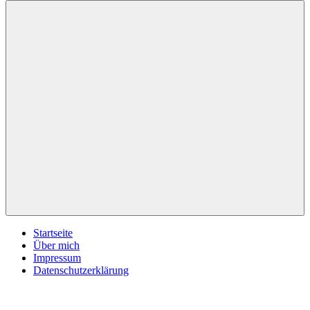
inspirationsimpulse.de
Jeden
Tag
eine
neue
Inspiration
Menü
Startseite
Über mich
Impressum
Datenschutzerklärung