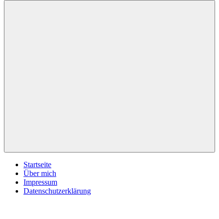
inspirationsimpulse.de
Jeden
Tag
eine
neue
Inspiration
Menü
Startseite
Über mich
Impressum
Datenschutzerklärung