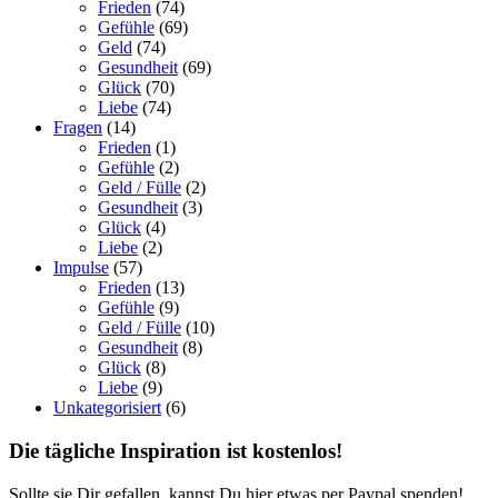
Frieden
(74)
Gefühle
(69)
Geld
(74)
Gesundheit
(69)
Glück
(70)
Liebe
(74)
Fragen
(14)
Frieden
(1)
Gefühle
(2)
Geld / Fülle
(2)
Gesundheit
(3)
Glück
(4)
Liebe
(2)
Impulse
(57)
Frieden
(13)
Gefühle
(9)
Geld / Fülle
(10)
Gesundheit
(8)
Glück
(8)
Liebe
(9)
Unkategorisiert
(6)
Die tägliche Inspiration ist kostenlos!
Sollte sie Dir gefallen, kannst Du hier etwas per Paypal spenden!