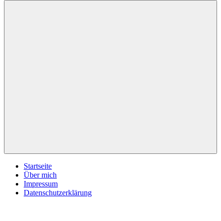
inspirationsimpulse.de
Jeden
Tag
eine
neue
Inspiration
Menü
Startseite
Über mich
Impressum
Datenschutzerklärung