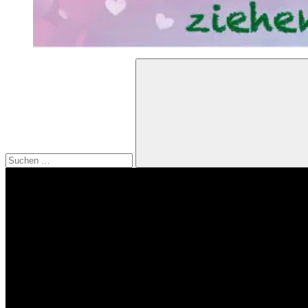
Suchen
nach:
Suchen
Video-
Player