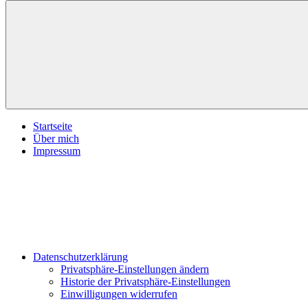
inspirationsimpulse.de
Jeden
Tag
eine
neue
Inspiration
Menü
Startseite
Über mich
Impressum
Datenschutzerklärung
Privatsphäre-Einstellungen ändern
Historie der Privatsphäre-Einstellungen
Einwilligungen widerrufen