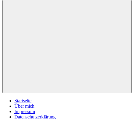
inspirationsimpulse.de
Jeden
Tag
eine
neue
Inspiration
Menü
Startseite
Über mich
Impressum
Datenschutzerklärung