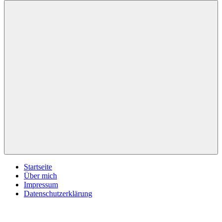
inspirationsimpulse.de
Jeden
Tag
eine
neue
Inspiration
Menü
Startseite
Über mich
Impressum
Datenschutzerklärung