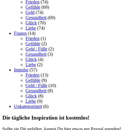
Frieden
(74)
Gefühle
(69)
Geld
(74)
Gesundheit
(69)
Glück
(70)
Liebe
(74)
Fragen
(14)
Frieden
(1)
Gefühle
(2)
Geld / Fülle
(2)
Gesundheit
(3)
Glück
(4)
Liebe
(2)
Impulse
(57)
Frieden
(13)
Gefühle
(9)
Geld / Fülle
(10)
Gesundheit
(8)
Glück
(8)
Liebe
(9)
Unkategorisiert
(6)
Die tägliche Inspiration ist kostenlos!
Sollte sie Dir gefallen, kannst Du hier etwas per Paypal spenden!