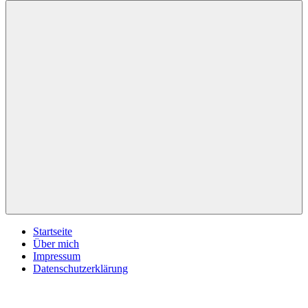
inspirationsimpulse.de
Jeden
Tag
eine
neue
Inspiration
Menü
Startseite
Über mich
Impressum
Datenschutzerklärung