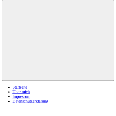
inspirationsimpulse.de
Jeden
Tag
eine
neue
Inspiration
Menü
Startseite
Über mich
Impressum
Datenschutzerklärung