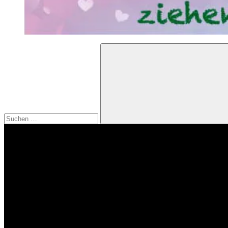
Suchen
nach:
Suchen
Video-
Player