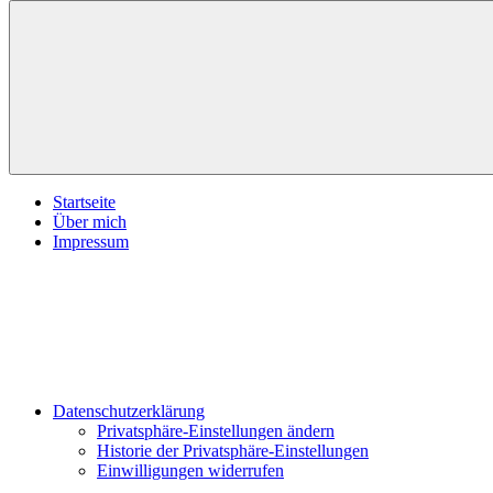
inspirationsimpulse.de
Jeden
Tag
eine
neue
Inspiration
Menü
Startseite
Über mich
Impressum
Datenschutzerklärung
Privatsphäre-Einstellungen ändern
Historie der Privatsphäre-Einstellungen
Einwilligungen widerrufen