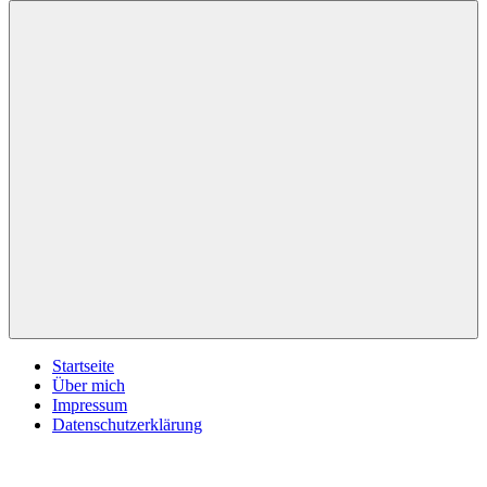
inspirationsimpulse.de
Jeden
Tag
eine
neue
Inspiration
Menü
Startseite
Über mich
Impressum
Datenschutzerklärung