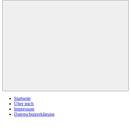
inspirationsimpulse.de
Jeden
Tag
eine
neue
Inspiration
Menü
Startseite
Über mich
Impressum
Datenschutzerklärung