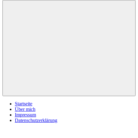
inspirationsimpulse.de
Jeden
Tag
eine
neue
Inspiration
Menü
Startseite
Über mich
Impressum
Datenschutzerklärung