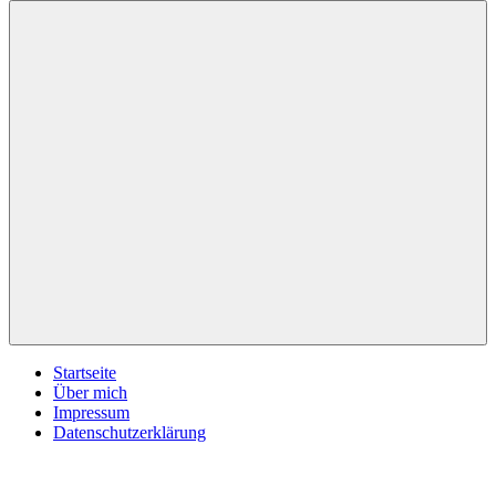
inspirationsimpulse.de
Jeden
Tag
eine
neue
Inspiration
Menü
Startseite
Über mich
Impressum
Datenschutzerklärung