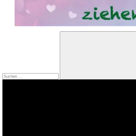
Suchen
nach:
Suchen
Video-
Player