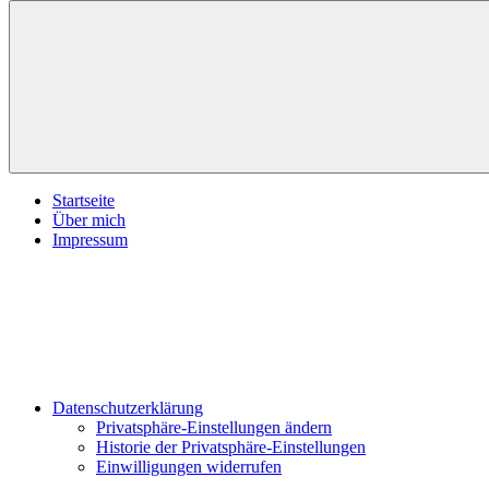
inspirationsimpulse.de
Jeden
Tag
eine
neue
Inspiration
Menü
Startseite
Über mich
Impressum
Datenschutzerklärung
Privatsphäre-Einstellungen ändern
Historie der Privatsphäre-Einstellungen
Einwilligungen widerrufen