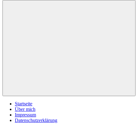
inspirationsimpulse.de
Jeden
Tag
eine
neue
Inspiration
Menü
Startseite
Über mich
Impressum
Datenschutzerklärung