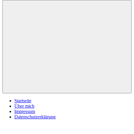
inspirationsimpulse.de
Jeden
Tag
eine
neue
Inspiration
Menü
Startseite
Über mich
Impressum
Datenschutzerklärung