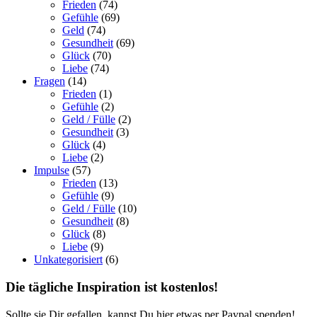
Frieden
(74)
Gefühle
(69)
Geld
(74)
Gesundheit
(69)
Glück
(70)
Liebe
(74)
Fragen
(14)
Frieden
(1)
Gefühle
(2)
Geld / Fülle
(2)
Gesundheit
(3)
Glück
(4)
Liebe
(2)
Impulse
(57)
Frieden
(13)
Gefühle
(9)
Geld / Fülle
(10)
Gesundheit
(8)
Glück
(8)
Liebe
(9)
Unkategorisiert
(6)
Die tägliche Inspiration ist kostenlos!
Sollte sie Dir gefallen, kannst Du hier etwas per Paypal spenden!