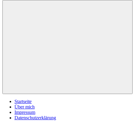
inspirationsimpulse.de
Jeden
Tag
eine
neue
Inspiration
Menü
Startseite
Über mich
Impressum
Datenschutzerklärung