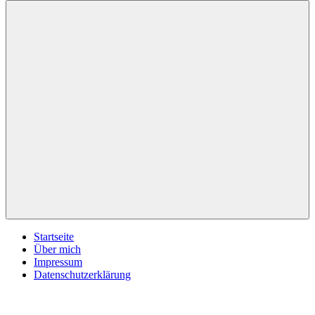
inspirationsimpulse.de
Jeden
Tag
eine
neue
Inspiration
Menü
Startseite
Über mich
Impressum
Datenschutzerklärung