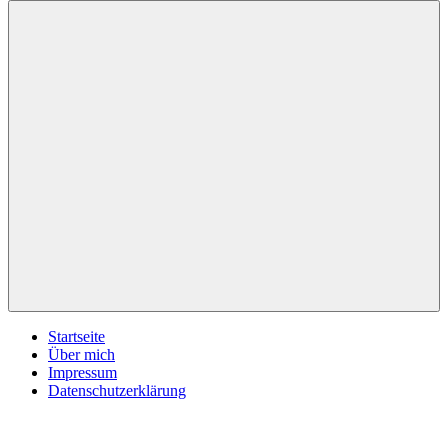
inspirationsimpulse.de
Jeden
Tag
eine
neue
Inspiration
Menü
Startseite
Über mich
Impressum
Datenschutzerklärung