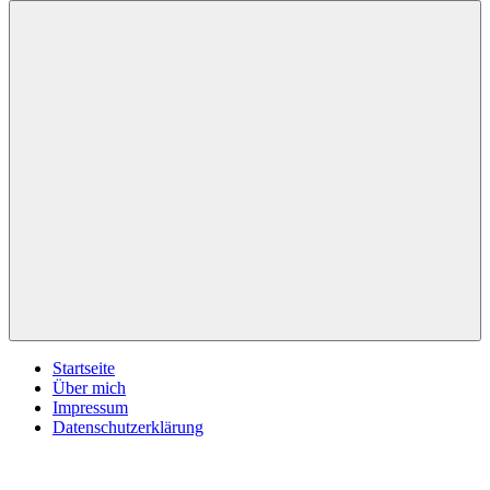
Jeden
inspirationsimpulse.de
Tag
eine
neue
Inspiration
Menü
Startseite
Über mich
Impressum
Datenschutzerklärung