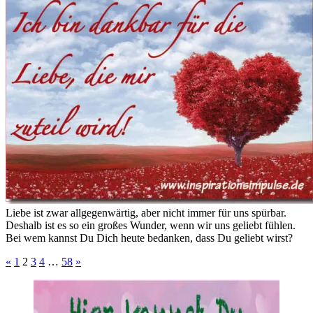
Liebe ist zwar allgegenwärtig, aber nicht immer für uns spürbar.
Deshalb ist es so ein großes Wunder, wenn wir uns geliebt fühlen.
Bei wem kannst Du Dich heute bedanken, dass Du geliebt wirst?
Seitennummerierung
Vorherige
Nächste
«
1
2
3
4
…
58
»
Beiträge
Beiträge
der
Beiträge